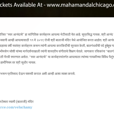
ोजित “स्वर आनंदाचे” हा सांगितिक कार्यक्रम आपल्या भेटीसाठी येत आहे. सुप्रसिद्ध गायक, श्री आनंद भा
वानी आम्ही आपल्यासाठी ११ मे २०१९ रोजी श्री बालाजी मंदिर येथे आयोजित करत आहोत. श्री आनंद भ
ाव्या वर्षी स्वतंत्र कार्यक्रम करून त्यांनी आपल्या कारकिर्दीची सुरवात केली, बालगंधर्वांची पदे हुबेहूब 
 भीमसेन जोशी यांच्या मार्गदर्शनाखाली त्यांनी शास्त्रीय संगीताचे शिक्षण घेतले. जाणकार रसिकांना “बा
ली भैरवी स्मरणात असेल. “स्वर आनंदाचे” या कार्यक्रमांतर्गत आपल्याला त्यांच्या गायकीच्या विविध पैलूंच
र्मोनियम वर श्री सुधीर नायक.
रभरून प्रतिसाद देऊन यशस्वी कराल अशी आम्ही आशा व्यक्त करतो.
टेश्वरा स्वामी (बालाजी) मंदिर
.force.com/veluchamy
20[sold-out]; General sitting $15; अल्पोपहार देण्यात येईल