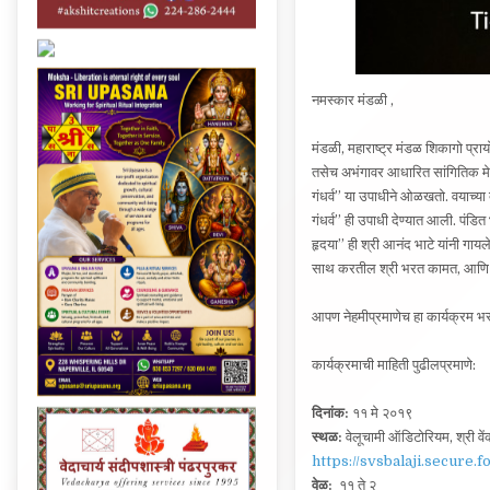
नमस्कार मंडळी ,
मंडळी, महाराष्ट्र मंडळ शिकागो प्राय
तसेच अभंगावर आधारित सांगितिक मेज
गंधर्व” या उपाधीने ओळखतो. वयाच्या दह
गंधर्व” ही उपाधी देण्यात आली. पंडित
हृदया” ही श्री आनंद भाटे यांनी गायले
साथ करतील श्री भरत कामत, आणि हा
आपण नेहमीप्रमाणेच हा कार्यक्रम भ
कार्यक्रमाची माहिती पुढीलप्रमाणे:
दिनांक:
११ मे २०१९
स्थळ:
वेलूचामी ऑडिटोरियम, श्री वेंक
https://svsbalaji.secure
वेळ:
११ ते २
तिकीट दर:
Premium sitting – $