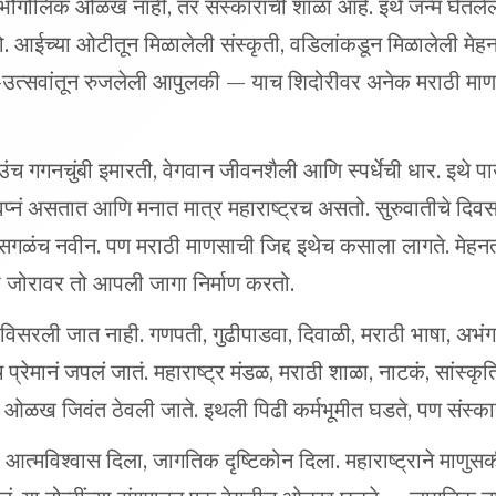
ो. आईच्या ओटीतून मिळालेली संस्कृती, वडिलांकडून मिळालेली मेह
उत्सवांतून रुजलेली आपुलकी — याच शिदोरीवर अनेक मराठी माणस
उंच गगनचुंबी इमारती, वेगवान जीवनशैली आणि स्पर्धेची धार. इथे
स्वप्नं असतात आणि मनात मात्र महाराष्ट्रच असतो. सुरुवातीचे 
ी सगळंच नवीन. पण मराठी माणसाची जिद्द इथेच कसाला लागते. मेह
ा जोरावर तो आपली जागा निर्माण करतो.
पण विसरली जात नाही. गणपती, गुढीपाडवा, दिवाळी, मराठी भाषा, अ
प्रेमानं जपलं जातं. महाराष्ट्र मंडळ, मराठी शाळा, नाटकं, सांस्कृ
ख जिवंत ठेवली जाते. इथली पिढी कर्मभूमीत घडते, पण संस्का
आत्मविश्वास दिला, जागतिक दृष्टिकोन दिला. महाराष्ट्राने माणुसक
ेवलं. या दोन्हींच्या संगमातून एक वेगळीच ओळख घडते — जागतिक 