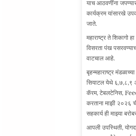
कार्यक्रम यांसारखे उपक
जाते.
महाराष्ट्र ते शिकागो ह
विसरता पंख पसरवण्याचा 
वाटचाल आहे.
बृहन्महाराष्ट्र मंडळाच्य
सियाटल येथे ६,७,८,९ ॲ
कॅरम, टेबलटेनिस, Fe
करताना माझी २०२६ ची 
सहकार्य ही माझ्या बरोब
आपली उपस्थिती, योगदान 
आपल्या सर्वांचे मनःपूर्