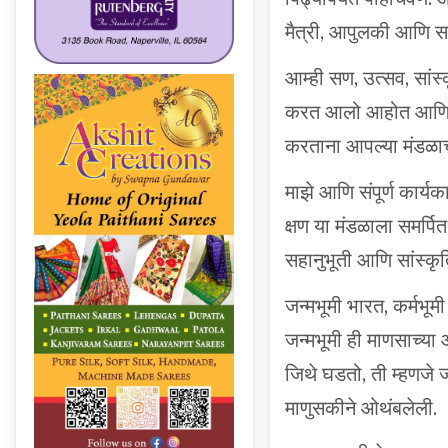
मैत्री, आपुलकी आणि स
आम्ही सण, उत्सव, सांस्
करत आलो आहोत आणि भवि
करताना आपल्या मंडळाच्
माझे आणि संपूर्ण कार्
क्षण या मंडळाला समर्प
सहानुभूती आणि सांस्क
जन्मभूमी भारत, कर्मभूम
जन्मभूमी ही माणसाच्य
जिथे घडतो, ती म्हणजे ज
माणुसकीने ओथंबलेली.
महाराष्ट्र ही केवळ एक