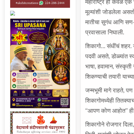
मूल्यांशी जोडलेला असत
मातीचा सुगंध आणि सण-
प्रवासाला निघाली.
शिकागो… संधींचं शहर. 
पदवी असते, डोळ्यांत 
भाषा, हवामान, संस्कृत
शिकण्याची तयारी याच्य
जन्मभूमी मागे राहते, 
शिकागोमध्येही तितक्याच 
“आपण कोण आहोत” ही ओळ
शिकागोने रोजगार दिला, 
दिली, मुळांशी जोडून ठ