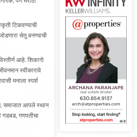
स्कृती टिकवण्याची
जोडणारा सेतू बनण्याची
िस्तीर्ण आहे. शिकागो
 जीवनमान स्वीकारावे
वासी मनाला स्पर्श
ते, समाजात आपले स्थान
ची गडबड, गणपतीचा
ठी शाळा, सांस्कृतिक