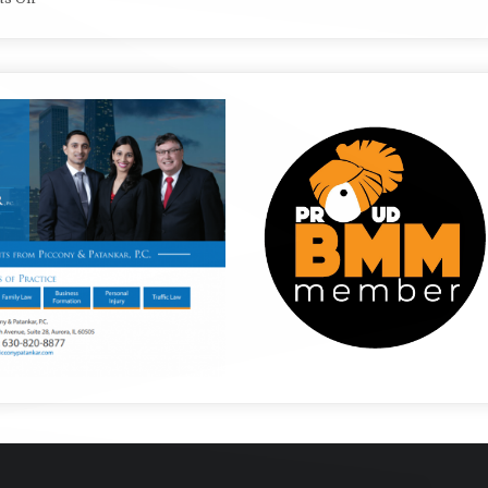
President’s
Corner
Subscribe to our mailing list