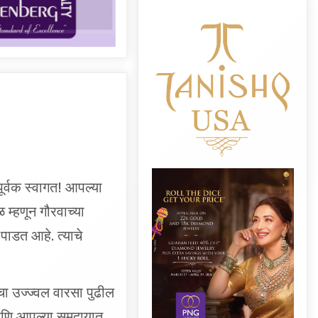
ूर्वक स्वागत! आपल्या
ळ म्हणून गौरवाच्या
पाडत आहे. त्याचे
ंचा उज्ज्वल वारसा पुढील
आणि आपल्या समुदायात