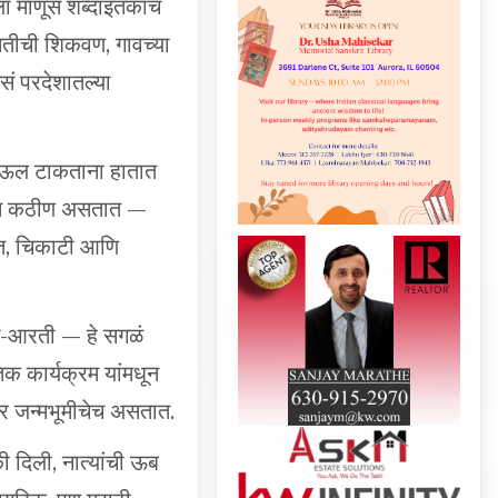
नतीची शिकवण, गावच्या
ं परदेशातल्या
 पाऊल टाकताना हातात
दिवस कठीण असतात —
नत, चिकाटी आणि
भंग-आरती — हे सगळं
तिक कार्यक्रम यांमधून
र जन्मभूमीचेच असतात.
ी दिली, नात्यांची ऊब
नागरिक, पण मराठी