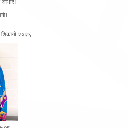
ागो!
ंडळ शिकागो २०२६
on
s Off