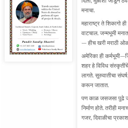
मनाचा.
महाराष्ट्र ते शिकागो ह
वाटचाल. जन्मभूमी मनात 
— हीच खरी मराठी ओ
अमेरिका ही कर्मभूमी—ज
शहर हे विविध संस्कृतीं
लागते. सुरुवातीचा संघ
करून जातात.
पण काळ जसजसा पुढे जा
निर्माण होते. तरीही 
गजर, दिवाळीचा प्रकाश
याच आठवणींना जपण्यासाठ