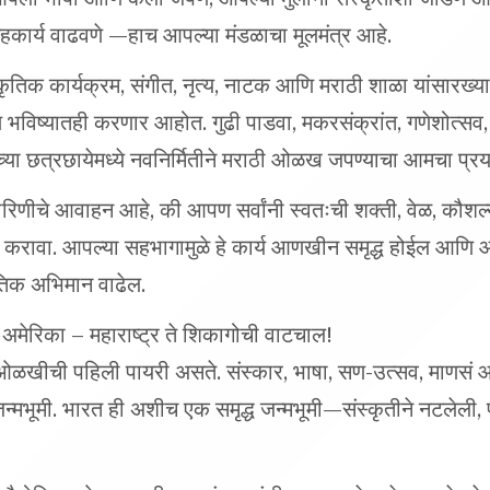
हकार्य वाढवणे —हाच आपल्या मंडळाचा मूलमंत्र आहे.
कृतिक कार्यक्रम, संगीत, नृत्य, नाटक आणि मराठी शाळा यांसारख्य
ष्यातही करणार आहोत. गुढी पाडवा, मकरसंक्रांत, गणेशोत्सव,
या छत्रछायेमध्ये नवनिर्मितीने मराठी ओळख जपण्याचा आमचा प्रय
यकारिणीचे आवाहन आहे, की आपण सर्वांनी स्वतःची शक्ती, वेळ, कौश
ित करावा. आपल्या सहभागामुळे हे कार्य आणखीन समृद्ध होईल आणि
ृतिक अभिमान वाढेल.
ी अमेरिका – महाराष्ट्र ते शिकागोची वाटचाल!
ा ओळखीची पहिली पायरी असते. संस्कार, भाषा, सण-उत्सव, माणसं
न्मभूमी. भारत ही अशीच एक समृद्ध जन्मभूमी—संस्कृतीने नटलेली, 
 भौगोलिक ओळख नाही, तर संस्कारांची शाळा आहे. इथे जन्म घेतलेल