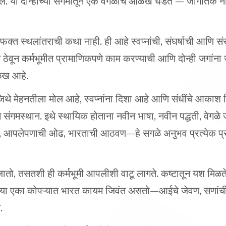
ी फक्त स्थलांतराची कथा नाही. ही आहे स्वप्नांची, संघर्षाची आणि सं
ठेवून कर्मभूमीत प्रामाणिकपणे काम करण्याची आणि दोन्ही जगांना 
ळख आहे.
िथे मेहनतीला मोल आहे, स्वप्नांना दिशा आहे आणि संधींचे आकाश व
चे संगमस्थान. इथे स्थायिक होताना नवीन भाषा, नवीन पद्धती, वेगळे
र्ष, आपलेपणाची ओढ, भारताची आठवण—हे सगळे अनुभव प्रत्येक प्र
तो, तसतशी ही कर्मभूमी आपलीशी वाटू लागते. कष्टातून यश मिळ
मनाच्या एका कोपऱ्यात भारत कायम जिवंत असतो—आईचे जेवण, सणां
.
ी आणि पुढच्या पिढीपर्यंत पोहोचवण्यासाठी महाराष्ट्र मंडळ, मरा