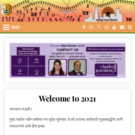
Skip
to
content
MENU
Welcome to 2021
नमस्कार मंडळी !
तुम्हा सर्वांना नवीन वर्षाच्या मनःपूर्वक शुभेच्छा. हे वर्ष आपल्या सर्वांसाठी सुखसमृद्धीचे आणि
समाधानाचे जावो हीच इच्छा.