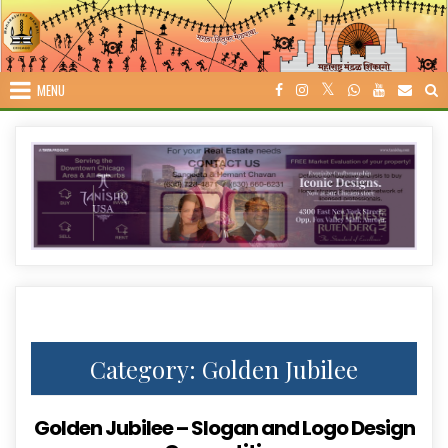
Skip
to
content
MENU
Category:
Golden Jubilee
Golden Jubilee – Slogan and Logo Design