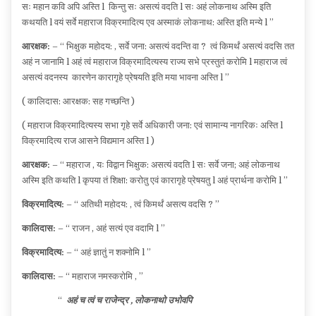
सः महान कवि अपि अस्ति l किन्तु सः असत्यं वदति l सः अहं लोकनाथ अस्मि इति
कथयति l वयं सर्वे महाराज विक्रमादित्य एव अस्माकं लोकनाथ: अस्ति इति मन्ये l ”
आरक्षक:
– “ भिक्षुक महोदय: , सर्वे जना: असत्यं वदन्ति वा ? त्वं किमर्थं असत्यं वदसि तत
अहं न जानामि l अहं त्वं महाराज विक्रमादित्यस्य राज्य सभे प्रस्तुतं करोमि l महाराज त्वं
असत्यं वदनस्य कारणेन कारागृहे प्रेषयति इति मया भावना अस्ति l ”
( कालिदास: आरक्षक: सह गच्छन्ति )
( महाराज विक्रमादित्यस्य सभा गृहे सर्वे अधिकारी जना: एवं सामान्य नागरिकः अस्ति l
विक्रमादित्य राज आसने विद्यमान अस्ति l )
आरक्षक:
– “ महाराज , यः विद्वान भिक्षुक: असत्यं वदति l सः सर्वे जना; अहं लोकनाथ
अस्मि इति कथति l कृपया तं शिक्षा: करोतु एवं कारागृहे प्रेषयतु l अहं प्रार्थना करोमि l ”
विक्रमादित्य:
– “ अतिथी महोदय: , त्वं किमर्थं असत्य वदसि ? ”
कालिदास:
– “ राजन , अहं सत्यं एव वदामि l ”
विक्रमादित्य:
– “ अहं ज्ञातुं न शक्नोमि l ”
कालिदास:
– “ महाराज नमस्करोमि , ”
“
अहं च त्वं च राजेन्द्र , लोकनाथो उभोवपि