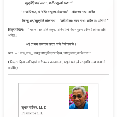
बहुब्रीहि
अहं राजन , ष
ष्टी तत्पुरुषो
भवान ”
“
राजाधिराज, त्वं ‘
षष्टि तत्पुरुष लोकनाथ’ –
लोकस्य नाथ: अस्ति
किन्तु अहं,’
बहुब्रीहि लोकनाथ’
– ‘सर्वे लोका: यस्य नाथ: अस्ति सः अस्मि
l ”
विक्रमादित्य:
– “ भवान , अहं अति संतुष्ट: अस्मि l त्वं विद्वान पुरुष: अस्ति l त्वं महाकवि
अस्ति l
अहं त्वं मम राज्यस्य राष्ट्र कवि निवोजयामि l ”
जना:
– “ साधु साधु , जयतु जयतु विक्रमादित्य, जयतु जयतु कालिदास ”
( विक्रमादित्य कालिदासं माणिकस्य कण्ठमाला , अपुलं धनं एवं वस्त्राणि दत्वा सन्मानं
करोति )
सुभाष वाईकर, M. D.
Frankfort, IL