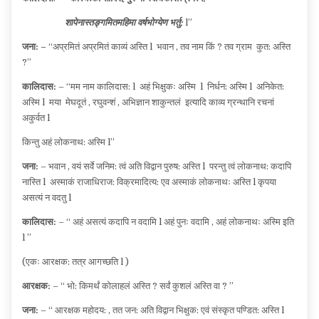
शापेनास्तङ्गमितमहिमा वर्षभोग्येण भर्तु:
l”
जना: –
“अप्रमितं अप्रमितं काव्यं अस्ति l भवान , तव नाम किं ? तव ग्राम कुत: अस्ति
?”
कालिदास:
– “मम नाम कालिदास: l अहं भिक्षुकः अस्मि l निर्धन: अस्मि l अनिकेत:
अस्मि l मया मेघदूतं , रघुवन्शं , अभिज्ञान शाकुन्तलं इत्यादि काव्य ग्रन्थानि रचनां
अकुर्वत l
किन्तु अहं लोकनाथ: अस्मि l”
जना:
– भवान , वयं सर्वे जनिम: त्वं अति विद्वान पुरुष: अस्ति l परन्तु त्वं लोकनाथ: कदापि
नास्ति l अस्माकं राजाधिराज: विक्रमादित्य: एव अस्माकं लोकनाथः अस्ति l कृपया
असत्यं न वदतु l
कालिदास:
– “ अहं असत्यं कदापि न वदामि l अहं पुनः वदामि , अहं लोकनाथः अस्मि इति
l ”
(एकः आरक्षक: तत्र आगच्छति l )
आरक्षक:
– “ भो: किमर्थं कोलाहलं अस्ति ? सर्वं कुशलं अस्ति वा ? ”
जना:
– “ आरक्षक महोदय: , तत जन: अति विद्वान भिक्षुक: एवं संस्कृत पण्डित: अस्ति l