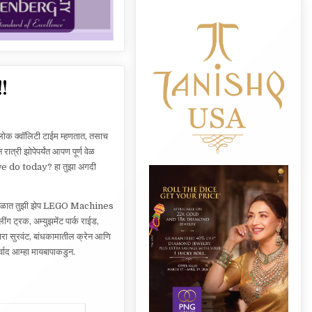
!
लोक क्वॉलिटी टाईम म्हणतात, तसाच
ात्री झोपेपर्यंत आपण पूर्ण वेळ
o we do today? हा तुझा अगदी
ा काळात तुझी झेप LEGO Machines
 ट्रक, अम्युझमेंट पार्क राईड,
रा सुरवंट, बांधकामातील क्रेन आणि
्वाद आम्हा मायबापाकडुन.