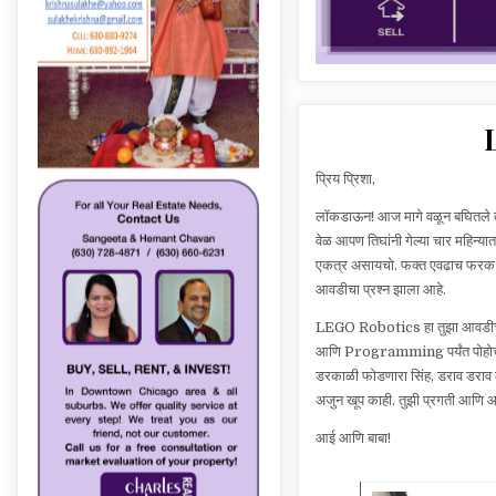
प्रिय प्रिशा,
लाॅकडाऊन! आज मागे वळून बघितले तर
वेळ आपण तिघांनी गेल्या चार महिन्यात
एकत्र असायचो. फक्त एवढाच फरक आह
आवडीचा प्रश्न झाला आहे.
LEGO Robotics हा तुझा आवडीचा 
आणि Programming पर्यंत पोहोचली आह
डरकाळी फोडणारा सिंह, डराव डराव क
अजुन खूप काही. तुझी प्रगती आणि आ
आई आणि बाबा!