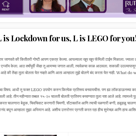
L is Lockdown for us, L is LEGO for you!
 जाणवते की कितीतरी गोष्टी आपण एकत्र केल्या. आपल्याला खूप खूप फॅमिली टाईम मिळाला. ज्याला 
 एन्जाॅय केला. आठ वर्षांपूर्वी जेंव्हा तू आमच्या जगात आली, त्यावेळचा काळ आठवला. सकाळी उठल्यापासून र
े की तेंव्हा तुला बोलता येत नव्हते आणि आता आम्हाला तुझे बोलणे बंद करता येत नाही. What d
विषय. आधी तू फक्त LEGO उपयोग करुन कित्येक प्रतिरूप बनवायचीस. पण ह्या लाॅकडाऊनच्य
े. तीन महीन्यात तब्बल १५-२० चालती बोलती प्रतिरुप बनवण्यात तुला यश आले आहे. त्यामध्ये पुलींग
रत चालणारा बेडूक, चिवचिवाट करणारी चिमणी, सॅंटाक्लाॅज आणि त्याची पळणारी बग्गी, हळूहळू चालणा
नंद बघुन आम्हाला तुझा अभिमान आहे. अशीच उत्तरोत्तर प्रगती करत रहा हीच शुभेच्छा आणि हाच आशिर