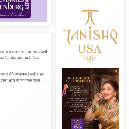
्याचा शोध लावण्याचा माझा छंद. एखादी
? कोविड लॉक डाउन मध्ये नेमकं
्र आणले होते. आणताना हे माहीत होत
्छा झाली आणि मी पण मास्क शिवले.