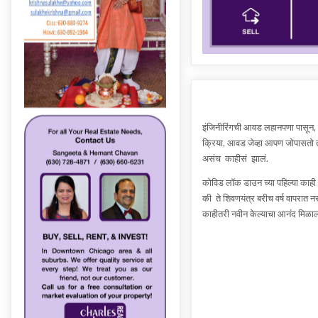
इंजिनीरिंगची आवड लहानपणा पासून, त्
क्रिया, आवड जेव्हा आपण जोपासतो त्
असंच काहीसं झालं.
कोविड लॉक डाउन च्या पहिल्या काही द
की ते शिवणयंत्र बरीच वर्ष वापरात न
काहीतरी नवीन केल्याचा आनंद मिळाल