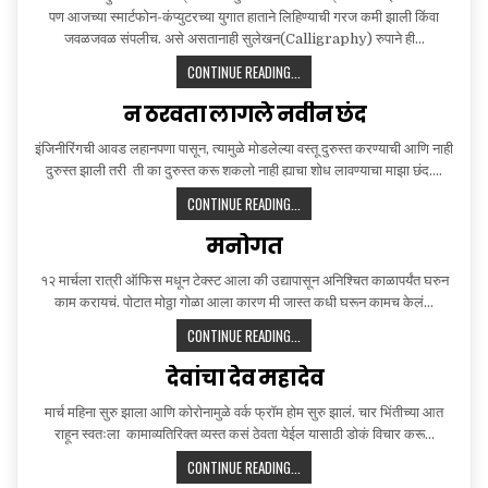
पण आजच्या स्मार्टफोन-कंप्युटरच्या युगात हाताने लिहिण्याची गरज कमी झाली किंवा
जवळजवळ संपलीच. असे असतानाही सुलेखन(Calligraphy) रुपाने ही…
माझी
CONTINUE READING...
अक्षरसाधना
न ठरवता लागले नवीन छंद
इंजिनीरिंगची आवड लहानपणा पासून, त्यामुळे मोडलेल्या वस्तू दुरुस्त करण्याची आणि नाही
दुरुस्त झाली तरी ती का दुरुस्त करू शकलो नाही ह्याचा शोध लावण्याचा माझा छंद….
न
CONTINUE READING...
ठरवता
मनोगत
लागले
नवीन
१२ मार्चला रात्री ऑफिस मधून टेक्स्ट आला की उद्यापासून अनिश्चित काळापर्यंत घरुन
छंद
काम करायचं. पोटात मोठ्ठा गोळा आला कारण मी जास्त कधी घरून कामच केलं…
मनोगत
CONTINUE READING...
देवांचा देव महादेव
मार्च महिना सुरु झाला आणि कोरोनामुळे वर्क फ्रॉम होम सुरु झालं. चार भिंतीच्या आत
राहून स्वतःला कामाव्यतिरिक्त व्यस्त कसं ठेवता येईल यासाठी डोकं विचार करू…
देवांचा
CONTINUE READING...