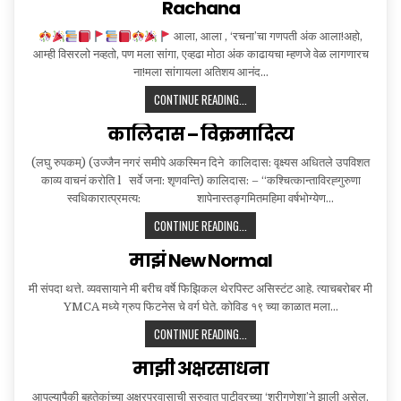
Rachana
आला, आला , ‘रचना’चा गणपती अंक आला!अहो,
आम्ही विसरलो नव्हतो, पण मला सांगा, एव्हढा मोठा अंक काढायचा म्हणजे वेळ लागणारच
ना!मला सांगायला अतिशय आनंद…
RACHANA
CONTINUE READING...
कालिदास – विक्रमादित्य
(लघु रुपकम्) (उज्जैन नगरं समीपे अकस्मिन दिने कालिदास: वृक्ष्यस अधितले उपविशत
काव्य वाचनं करोति l सर्वे जना: शृणवन्ति) कालिदास: – “कश्चित्कान्ताविरह्गुरुणा
स्वधिकारात्प्रमत्य: शापेनास्तङ्गमितमहिमा वर्षभोग्येण…
कालिदास
CONTINUE READING...
–
माझं New Normal
विक्रमादित्य
मी संपदा थत्ते. व्यवसायाने मी बरीच वर्षे फिझिकल थेरपिस्ट असिस्टंट आहे. त्याचबरोबर मी
YMCA मध्ये ग्रुप फिटनेस चे वर्ग घेते. कोविड १९ च्या काळात मला…
माझं
CONTINUE READING...
NEW
माझी अक्षरसाधना
NORMAL
आपल्यापैकी बहुतेकांच्या अक्षरप्रवासाची सुरुवात पाटीवरच्या ‘श्रीगणेशा’ने झाली असेल.