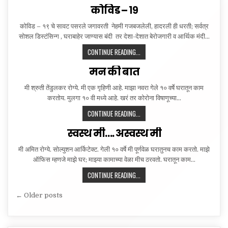
देव
कोविड – १९
महादेव
कोविड – १९ चे सावट पसरले जगावरती नेहमी गजबजलेली, हादरली ही धरती; सर्वत्र
सोशल डिस्टंसिन्ग , घराबाहेर जाण्यास बंदी तर देशा-देशात बेरोजगारी व आर्थिक मंदी…
कोविड
CONTINUE READING...
–
मन की बात
१९
मी श्रुती तेंडुलकर रोग्ये. मी एक गृहिणी आहे. माझा नवरा गेले १० वर्षे घरातून काम
करतोय. मुलगा १० वी मध्ये आहे. खरं तर कोरोना विषाणूच्या…
मन
CONTINUE READING...
की
स्वस्थ मी…. अस्वस्थ मी
बात
मी अमित रोग्ये. सोल्युशन आर्किटेक्ट. गेली १० वर्षे मी पूर्णवेळ घरातुनच काम करतो. माझे
ऑफिस म्हणजे माझे घर; माझ्या कामाच्या वेळा मीच ठरवतो. घरातून काम…
स्वस्थ
CONTINUE READING...
मी….
Posts
अस्वस्थ
← Older posts
मी
navigation