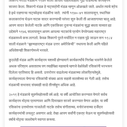
शिकागो मराठी मंडळाने १९७० साली आपला पहिलावहिला गुढी पाडव्याचा कार्यक्रम
साजरा केला. शिकागो मंडळ हे नाट्यप्रेमी मंडळ म्हणून ओळखले जाते. अर्थात त्याचे श्रेय
हे इथे राहणाऱ्या नाट्यवेड्या मंडळींना जाते. त्यांनी १९७०-७१ सालापासून, स्थानिक
कलाकारांना घेऊन नाटक सादर करण्याची परंपरा सुरु केली ती आजतागायत चालू आहे.
आपण सादर केलेली नाटके आणि एकांकिका दुसऱ्या मंडळांना सुद्धा बघता याव्यात ह्या
उद्देशाने १९७६ सालापासून आपण आपल्या नाटकांचे प्रयोग वेगवेगळ्या महाराष्ट्र
मंडळामध्ये करू लागलो. केवळ शिकागो पुरते मर्यादित न राहता पुढे जाऊन सन १९८४
साली मंडळाने “बृहन्महाराष्ट्र मंडळ उत्तर अमेरिकेची” स्थापना केली आणि पहिले
अधिवेशनही शिकागोमध्ये भरवले.
कुठलेही मंडळ आणि कार्यक्रम यशस्वी होण्यामागे कार्यकर्त्यांचे निरपेक्ष भावनेने केलेले
अथक परिश्रम असतातच पण त्याहीपेक्षा महत्वाचे म्हणजे वेळोवेळी रसिकांनी भरभरून
दिलेला प्रतिसाद हि असतो. उत्तरोत्तर वाढलेल्या मंडळाच्या लोकप्रियतेमुळे,
कार्यक्रमाला येणाऱ्या रसिकांची संख्या आता सहाशे सातशेच्या वर गेली आहे. तसेच
मंडळाची सभासद संख्याही साडे तीनशेहून अधिक आहे.
२०१९ हे मंडळाचे सुवर्णमहोत्सवी वर्ष आहे. या वर्षी आयोजित करण्यात येणारे सर्वच
कार्यक्रम मोठ्या प्रमाणावर आणि दिमाखात साजरे करण्यात येणार आहेत. या वर्षी
रसिकांना उत्तमोत्तम गाजलेली नाटके तसेच संगीताच्या, मनोरंजनाच्या दर्जेदार
कार्यक्रमांची लयलूट असणार आहे. तेव्हा आपण सर्वांनी एकत्र येऊन या सुवर्णमहोत्सवी
वर्षाचे मोठ्या जल्लोषाने स्वागत करूया.