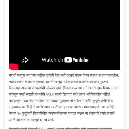
मराठी माणूस जगाच्या पाठीवर कुठेही गेला तरी एखादं मंडळ किंवा संस्था स्थापन करतोच.
यात आपल्या बांधवाना एकत्र आणणे हा मूळ उद्देश असतोच तसेच आपल्या पुढच्या
पिढीलाही आपल्या संस्कृतीची ओळख व्हावी ही कळकळ त्या मागे असते. हाच विचार मनात
बाळगून काही मराठी बांधवांनी १९६९ साली शिकागो येथे उत्तर अमेरिकेतील पाहिले
महाराष्ट्र मंडळ स्थापन केले. त्या काळी मुळातच मोजकिच भारतीय कुटुंबे अमेरिकेत
राहावयास आली होती आणि त्यात मराठी तर हाताच्या बोटावर मोजण्याइतके, पण तरीही
केवळ १० कुटुंबांनी दिवाळीतील स्नेहसम्मेलनात एकत्र येऊन या मंडळाचे रोपटे लावले
आणि आज त्याचा वटवृक्ष झाला आहे.