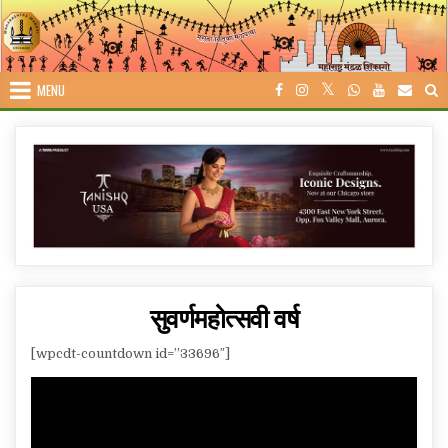
Skip
to
content
MENU
सुवर्णमहोत्सवी वर्ष
[wpcdt-countdown id=”33696″]